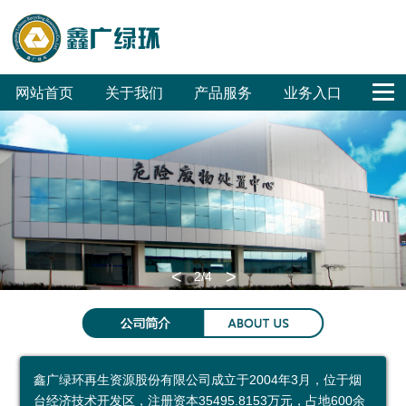
网站首页
关于我们
产品服务
业务入口
公
鑫
合
联
回
危
废
废
销
工
公
司
广
作
系
收
废
旧
旧
售
程
司
概
文
客
我
体
无
汽
家
招
招
OA
况
化
户
们
系
害
车
电
标
标
<
>
2
/4
集
化
拆
拆
环保科普
团
处
解
解
环
科
参
成
置
普
保
普
观
鑫广绿环再生资源股份有限公司成立于2004年3月，位于烟
员
废
展
公
预
台经济技术开发区，注册资本35495.8153万元，占地600余