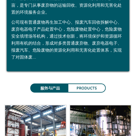
亩，是专门从事废弃物的运输回收、资源化利用和无害化处
鑫
烟
加
示
益
约
置的环境服务企业。
广
台
工
中
公司现有普通废物再生加工中心、报废汽车回收拆解中心、
废弃电器电子产品处置中心，危险废物处置中心，危险废物
再
绿
利
心
安全填埋场等机构，通过技术创新，将环境保护和资源循环
利用有机的结合，形成对多类普通废弃物、废弃电器电子、
生
环
用
投资者关系
报废汽车、危险废物的资源化利用和无害化处置体系，实现
资
运
公
定
了对固体废...
源
输
司
期
（
有
公
报
上
限
告
告
海
公
）
司
有