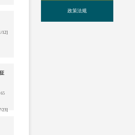
政策法规
1/12]
征
65
7/23]