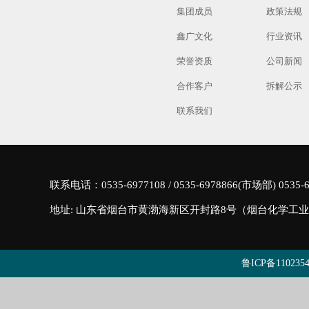
集团成员
政策法规
鑫广文化
行业资讯
荣誉资质
公司新闻
合作客户
拆解公示
联系我们
联系电话：0535-6977108 / 0535-6978866(市场部) 053
地址: 山东省烟台市黄渤海新区开封路8号（烟台化学工
鲁ICP备110235