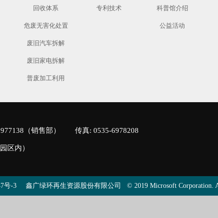
回收体系
专利技术
科普馆介绍
危废无害化处置
公益活动
废旧汽车拆解
废旧家电拆解
普废加工利用
5-6977138（销售部）
传真: 0535-6978208
业园区内）
47号-3
鑫广绿环再生资源股份有限公司 © 2019 Microsoft Corporation. All ri