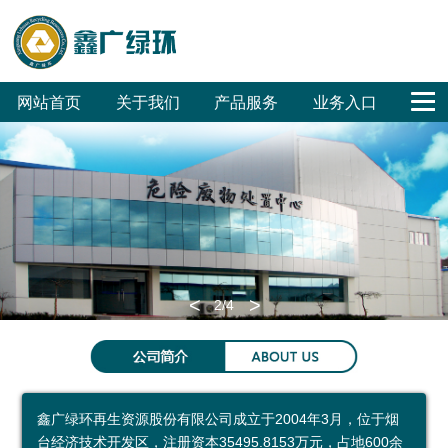
网站首页
关于我们
产品服务
业务入口
公
鑫
合
联
回
危
废
废
销
工
公
司
广
作
系
收
废
旧
旧
售
程
司
概
文
客
我
体
无
汽
家
招
招
OA
况
化
户
们
系
害
车
电
标
标
<
>
2
/4
集
化
拆
拆
环保科普
团
处
解
解
环
科
参
成
置
普
保
普
观
鑫广绿环再生资源股份有限公司成立于2004年3月，位于烟
员
废
展
公
预
台经济技术开发区，注册资本35495.8153万元，占地600余