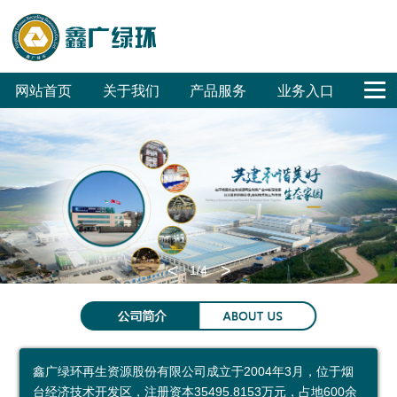
网站首页
关于我们
产品服务
业务入口
公
鑫
合
联
回
危
废
废
销
工
公
司
广
作
系
收
废
旧
旧
售
程
司
概
文
客
我
体
无
汽
家
招
招
OA
况
化
户
们
系
害
车
电
标
标
<
>
1
/4
集
化
拆
拆
环保科普
团
处
解
解
环
科
参
成
置
普
保
普
观
鑫广绿环再生资源股份有限公司成立于2004年3月，位于烟
员
废
展
公
预
台经济技术开发区，注册资本35495.8153万元，占地600余