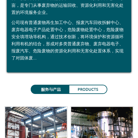
亩，是专门从事废弃物的运输回收、资源化利用和无害化处
鑫
烟
加
示
益
约
置的环境服务企业。
广
台
工
中
公司现有普通废物再生加工中心、报废汽车回收拆解中心、
废弃电器电子产品处置中心，危险废物处置中心，危险废物
再
绿
利
心
安全填埋场等机构，通过技术创新，将环境保护和资源循环
利用有机的结合，形成对多类普通废弃物、废弃电器电子、
生
环
用
投资者关系
报废汽车、危险废物的资源化利用和无害化处置体系，实现
资
运
公
定
了对固体废...
源
输
司
期
（
有
公
报
上
限
告
告
海
公
）
司
有