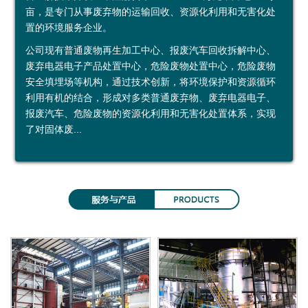
亩，是专门从事废弃物的运输回收、资源化利用和无害化处
鑫
烟
加
示
益
约
置的环境服务企业。
广
台
工
中
公司现有普通废物再生加工中心、报废汽车回收拆解中心、
废弃电器电子产品处置中心，危险废物处置中心，危险废物
再
绿
利
心
安全填埋场等机构，通过技术创新，将环境保护和资源循环
利用有机的结合，形成对多类普通废弃物、废弃电器电子、
生
环
用
投资者关系
报废汽车、危险废物的资源化利用和无害化处置体系，实现
资
运
公
定
了对固体废...
源
输
司
期
（
有
公
报
上
限
告
告
海
公
）
司
有