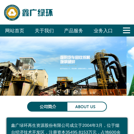
网站首页
关于我们
产品服务
业务入口
公
鑫
合
联
回
危
废
废
销
工
公
司
广
作
系
收
废
旧
旧
售
程
司
概
文
客
我
体
无
汽
家
招
招
OA
况
化
户
们
系
害
车
电
标
标
<
>
4
/4
集
化
拆
拆
环保科普
团
处
解
解
环
科
参
成
置
普
保
普
观
鑫广绿环再生资源股份有限公司成立于2004年3月，位于烟
员
废
展
公
预
台经济技术开发区，注册资本35495.8153万元，占地600余