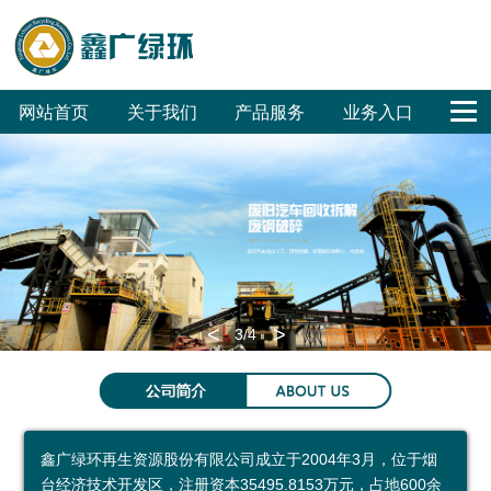
网站首页
关于我们
产品服务
业务入口
公
鑫
合
联
回
危
废
废
销
工
公
司
广
作
系
收
废
旧
旧
售
程
司
概
文
客
我
体
无
汽
家
招
招
OA
况
化
户
们
系
害
车
电
标
标
<
>
3
/4
集
化
拆
拆
环保科普
团
处
解
解
环
科
参
成
置
普
保
普
观
鑫广绿环再生资源股份有限公司成立于2004年3月，位于烟
员
废
展
公
预
台经济技术开发区，注册资本35495.8153万元，占地600余