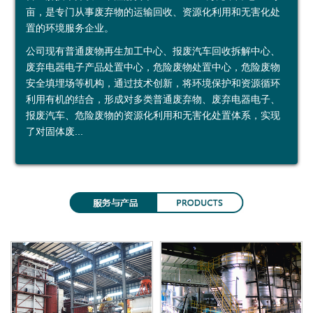
亩，是专门从事废弃物的运输回收、资源化利用和无害化处
鑫
烟
加
示
益
约
置的环境服务企业。
广
台
工
中
公司现有普通废物再生加工中心、报废汽车回收拆解中心、
废弃电器电子产品处置中心，危险废物处置中心，危险废物
再
绿
利
心
安全填埋场等机构，通过技术创新，将环境保护和资源循环
利用有机的结合，形成对多类普通废弃物、废弃电器电子、
生
环
用
投资者关系
报废汽车、危险废物的资源化利用和无害化处置体系，实现
资
运
公
定
了对固体废...
源
输
司
期
（
有
公
报
上
限
告
告
海
公
）
司
有