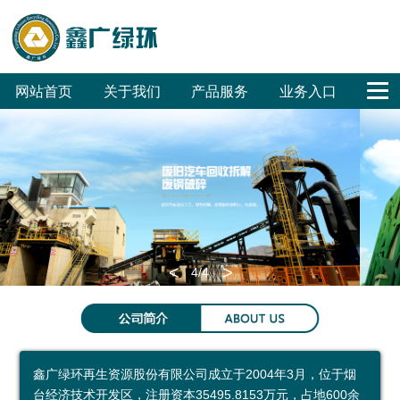
网站首页
关于我们
产品服务
业务入口
公
鑫
合
联
回
危
废
废
销
工
公
司
广
作
系
收
废
旧
旧
售
程
司
概
文
客
我
体
无
汽
家
招
招
OA
况
化
户
们
系
害
车
电
标
标
<
>
4
/4
集
化
拆
拆
环保科普
团
处
解
解
环
科
参
成
置
普
保
普
观
鑫广绿环再生资源股份有限公司成立于2004年3月，位于烟
员
废
展
公
预
台经济技术开发区，注册资本35495.8153万元，占地600余