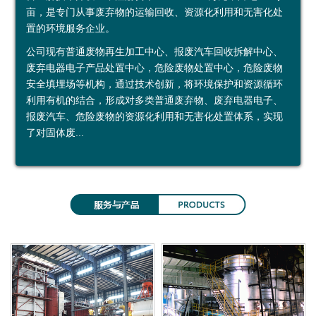
亩，是专门从事废弃物的运输回收、资源化利用和无害化处
鑫
烟
加
示
益
约
置的环境服务企业。
广
台
工
中
公司现有普通废物再生加工中心、报废汽车回收拆解中心、
废弃电器电子产品处置中心，危险废物处置中心，危险废物
再
绿
利
心
安全填埋场等机构，通过技术创新，将环境保护和资源循环
利用有机的结合，形成对多类普通废弃物、废弃电器电子、
生
环
用
投资者关系
报废汽车、危险废物的资源化利用和无害化处置体系，实现
资
运
公
定
了对固体废...
源
输
司
期
（
有
公
报
上
限
告
告
海
公
）
司
有