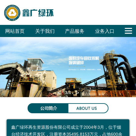
网站首页
关于我们
产品服务
业务入口
公
鑫
合
联
回
危
废
废
销
工
公
司
广
作
系
收
废
旧
旧
售
程
司
概
文
客
我
体
无
汽
家
招
招
OA
况
化
户
们
系
害
车
电
标
标
<
>
3
/4
集
化
拆
拆
环保科普
团
处
解
解
环
科
参
成
置
普
保
普
观
鑫广绿环再生资源股份有限公司成立于2004年3月，位于烟
员
废
展
公
预
台经济技术开发区，注册资本35495.8153万元，占地600余