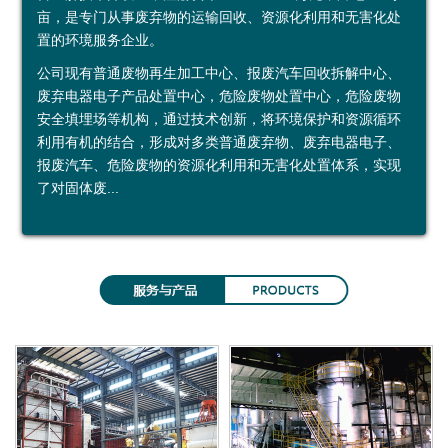
亩，是专门从事废弃物的运输回收、资源化利用和无害化处
鑫
烟
加
示
益
约
置的环境服务企业。
广
台
工
中
公司现有普通废物再生加工中心、报废汽车回收拆解中心、
废弃电器电子产品处置中心，危险废物处置中心，危险废物
再
绿
利
心
安全填埋场等机构，通过技术创新，将环境保护和资源循环
利用有机的结合，形成对多类普通废弃物、废弃电器电子、
生
环
用
投资者关系
报废汽车、危险废物的资源化利用和无害化处置体系，实现
资
运
公
定
了对固体废...
源
输
司
期
（
有
公
报
上
限
告
告
海
公
）
司
有