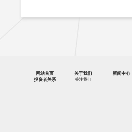
网站首页
关于我们
新闻中心
投资者关系
关注我们