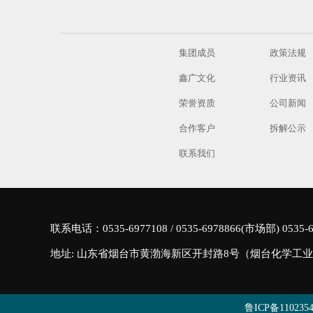
集团成员
政策法规
鑫广文化
行业资讯
荣誉资质
公司新闻
合作客户
拆解公示
联系我们
联系电话：0535-6977108 / 0535-6978866(市场部) 053
地址: 山东省烟台市黄渤海新区开封路8号（烟台化学工
鲁ICP备110235