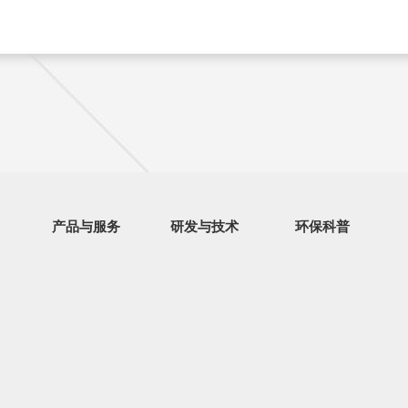
产品与服务
研发与技术
环保科普