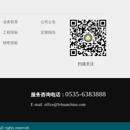
废旧物资销
业务联系
公司公告
工程招标
定期报告
销售招标
扫描关注
0535-6383888
服务咨询电话：
E-mail: office@lvhuanchina.com
ghts reserved.