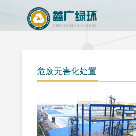
危废无害化处置