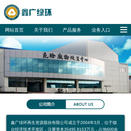
网站首页
关于我们
产品服务
业务入口
公
鑫
合
联
回
危
废
废
销
工
公
司
广
作
系
收
废
旧
旧
售
程
司
概
文
客
我
体
无
汽
家
招
招
OA
况
化
户
们
系
害
车
电
标
标
<
>
2
/4
集
化
拆
拆
环保科普
团
处
解
解
环
科
参
成
置
普
保
普
观
鑫广绿环再生资源股份有限公司成立于2004年3月，位于烟
员
废
展
公
预
台经济技术开发区，注册资本35495.8153万元，占地600余