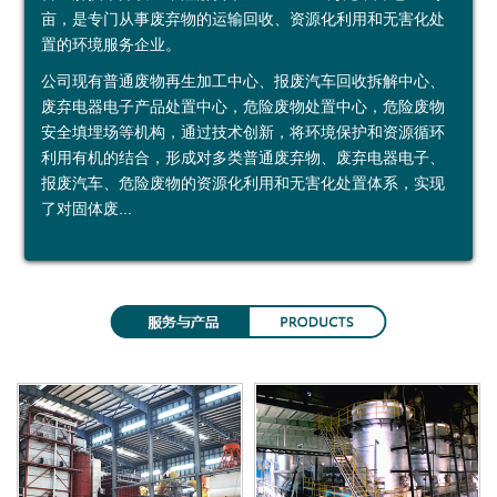
亩，是专门从事废弃物的运输回收、资源化利用和无害化处
鑫
烟
加
示
益
约
置的环境服务企业。
广
台
工
中
公司现有普通废物再生加工中心、报废汽车回收拆解中心、
废弃电器电子产品处置中心，危险废物处置中心，危险废物
再
绿
利
心
安全填埋场等机构，通过技术创新，将环境保护和资源循环
利用有机的结合，形成对多类普通废弃物、废弃电器电子、
生
环
用
投资者关系
报废汽车、危险废物的资源化利用和无害化处置体系，实现
资
运
公
定
了对固体废...
源
输
司
期
（
有
公
报
上
限
告
告
海
公
）
司
有