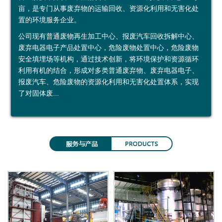
亩，是专门从事废弃物的运输回收、资源化利用和无害化处
鑫
烟
加
示
益
约
置的环境服务企业。
广
台
工
中
公司现有普通废物再生加工中心、报废汽车回收拆解中心、
废弃电器电子产品处置中心，危险废物处置中心，危险废物
再
绿
利
心
安全填埋场等机构，通过技术创新，将环境保护和资源循环
利用有机的结合，形成对多类普通废弃物、废弃电器电子、
生
环
用
投资者关系
报废汽车、危险废物的资源化利用和无害化处置体系，实现
资
运
公
定
了对固体废...
源
输
司
期
（
有
公
报
上
限
告
告
海
公
）
司
有