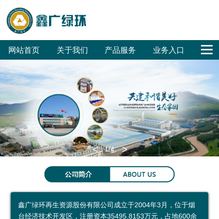
网站首页
关于我们
产品服务
业务入口
公
鑫
合
联
回
危
废
废
销
工
公
司
广
作
系
收
废
旧
旧
售
程
司
概
文
客
我
体
无
汽
家
招
招
OA
况
化
户
们
系
害
车
电
标
标
<
>
1
/4
集
化
拆
拆
环保科普
团
处
解
解
环
科
参
成
置
普
保
普
观
鑫广绿环再生资源股份有限公司成立于2004年3月，位于烟
员
废
展
公
预
台经济技术开发区，注册资本35495.8153万元，占地600余